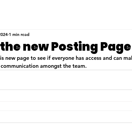
2024
1 min read
 the new Posting Page
this new page to see if everyone has access and can ma
er communication amongst the team.