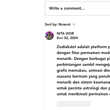
Write a comment...
Sort by:
Newest
NITA VIOR
Dec 02, 2024
Zodiakslot
 adalah platform 
dengan fitur permainan mod
menarik. Dengan berbagai pi
perbintangan sambil mengej
grafis memukau, animasi din
suasana bermain yang penuh 
menarik dan sistem keamana
untuk pecinta astrologi dan
untuk menikmati permainan 
Like
Reply