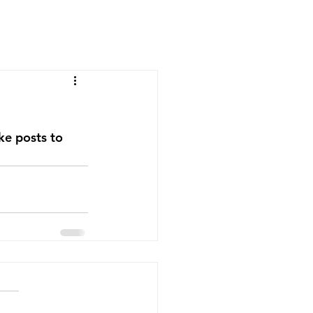
ke posts to 